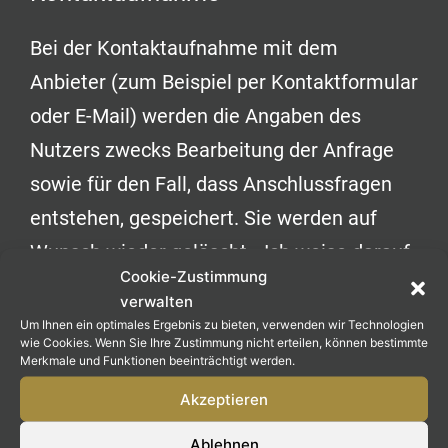
Bei der Kontaktaufnahme mit dem
Anbieter (zum Beispiel per Kontaktformular
oder E-Mail) werden die Angaben des
Nutzers zwecks Bearbeitung der Anfrage
sowie für den Fall, dass Anschlussfragen
entstehen, gespeichert. Sie werden auf
Wunsch wieder gelöscht. Ich weise darauf
Cookie-Zustimmung
hin, dass die Datenübertragung im Internet
verwalten
(z.B. bei der Kommunikation per E-Mail)
Um Ihnen ein optimales Ergebnis zu bieten, verwenden wir Technologien
wie Cookies. Wenn Sie Ihre Zustimmung nicht erteilen, können bestimmte
Sicherheitslücken aufweisen kann. Ein
Merkmale und Funktionen beeinträchtigt werden.
lückenloser Schutz der Daten vor dem
Akzeptieren
Zugriff durch Dritte ist nicht möglich.
Ablehnen