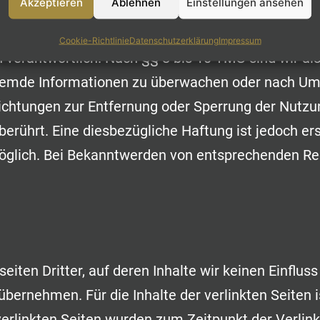
Akzeptieren
Ablehnen
Einstellungen ansehen
orgfalt erstellt. Für die Richtigkeit, Vollständigkei
Als Diensteanbieter sind wir gemäß § 7 Abs.1 TMG
Cookie-Richtlinie
Datenschutzerklärung
Impressum
verantwortlich. Nach §§ 8 bis 10 TMG sind wir als
 fremde Informationen zu überwachen oder nach Um
flichtungen zur Entfernung oder Sperrung der Nutz
erührt. Eine diesbezügliche Haftung ist jedoch er
möglich. Bei Bekanntwerden von entsprechenden Re
iten Dritter, auf deren Inhalte wir keinen Einflus
bernehmen. Für die Inhalte der verlinkten Seiten is
 verlinkten Seiten wurden zum Zeitpunkt der Verli